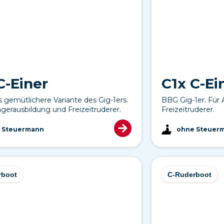
C-Einer
C1x C-Ei
 gemütlichere Variante des Gig-1ers.
BBG Gig-1er. Für
gerausbildung und Freizeitruderer.
Freizeitruderer.
 Steuermann
ohne Steuer
rboot
C-Ruderboot