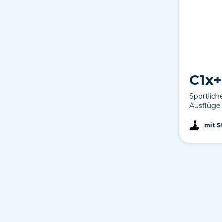
C1x+
Sportlich
Ausflüge 
mit 