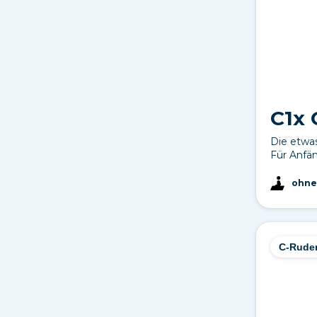
C1x 
Die etwas
Für Anfän
ohne
C-Rude