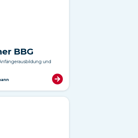
ner BBG
 Anfängerausbildung und
mann