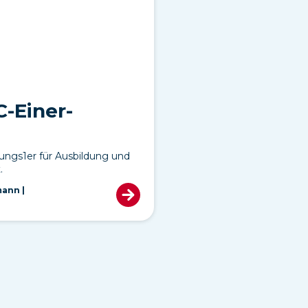
C-Einer-
bungs1er für Ausbildung und
.
ann |