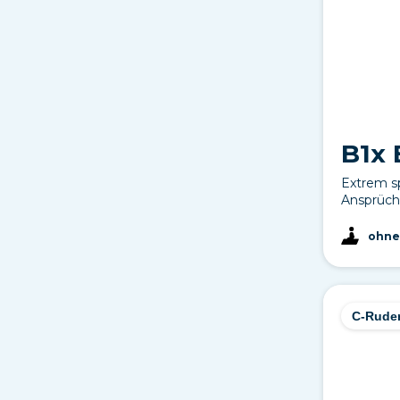
B1x 
Extrem sp
Ansprüche
ohne
C-Rude