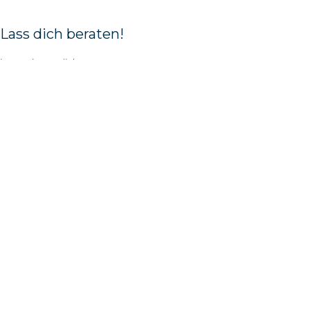
Lass dich beraten!
in wenigen Klicks
Zum Bootsberater
Von der Vielfalt
verwirrt?
Hier sind eine paar
Hilfestellungen.
Wie wählt man ein Boot für einen Ruderclub