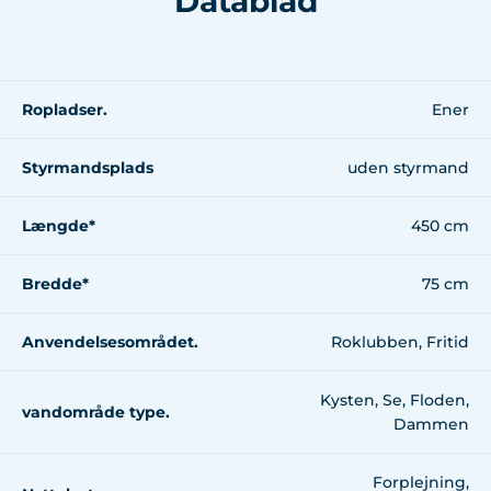
Datablad
Ropladser.
Ener
Styrmandsplads
uden styrmand
Længde*
450 cm
Bredde*
75 cm
Anvendelsesområdet.
Roklubben, Fritid
Kysten, Se, Floden,
vandområde type.
Dammen
Forplejning,