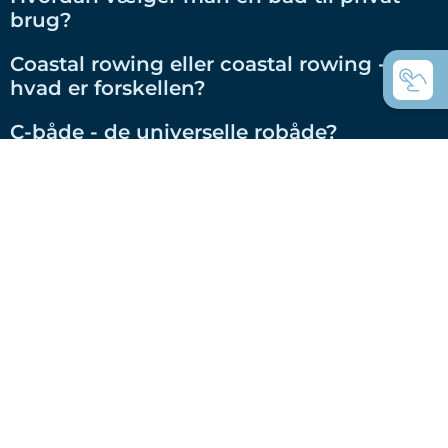
brug?
Coastal rowing eller coastal rowing -
hvad er forskellen?
C-både - de universelle robåde?
Hvilke både bruger du til rejseroning?
Hvad er inriggere?
Hvad er Whitehall rojoller?
Hvad er forskellen på gigs og racerbåde?
Hvad er forskellen på C-fire-skrogene?
RS-C-både med højteknologiske skrog,
for hvem?