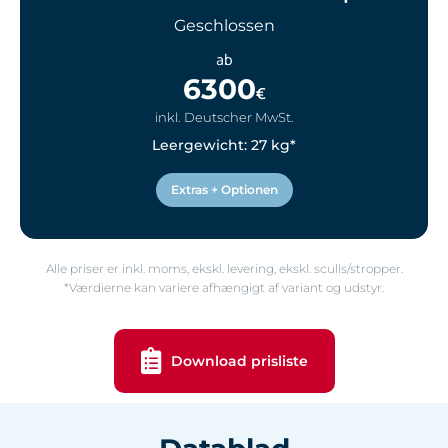
Geschlossen
ab
6300
€
inkl. Deutscher MwSt.
Leergewicht: 27 kg*
Extras + Optionen
Alle priser er inkl. moms, ekskl. levering, ekskl. sculls/stropper.
*Værdierne kan variere afhængigt af variant og udstyr.
Download prisliste