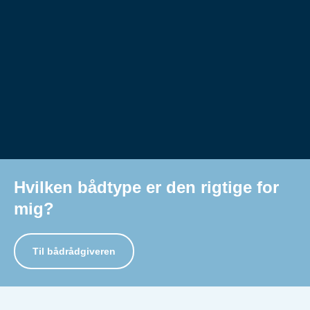
Hvilken bådtype er den rigtige for
mig?
Til bådrådgiveren