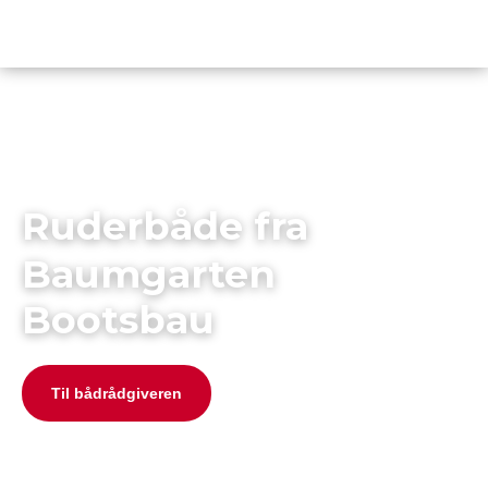
content
Ruderbåde fra
Baumgarten
Bootsbau
Til bådrådgiveren