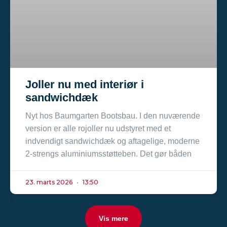
Joller nu med interiør i
sandwichdæk
Nyt hos Baumgarten Bootsbau. I den nuværende
version er alle rojoller nu udstyret med et
indvendigt sandwichdæk og aftagelige, moderne
2-strengs aluminiumsstøtteben. Det gør båden
23. marts 2026
13:50
Vis mere