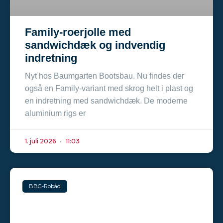
Family-roerjolle med
sandwichdæk og indvendig
indretning
Nyt hos Baumgarten Bootsbau. Nu findes der
også en Family-variant med skrog helt i plast og
en indretning med sandwichdæk. De moderne
aluminium rigs er
1. juli 2026
11:03
BBG-Robåd