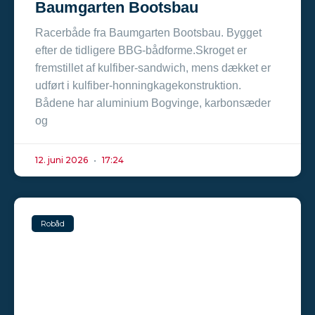
Baumgarten Bootsbau
Racerbåde fra Baumgarten Bootsbau. Bygget
efter de tidligere BBG-bådforme.Skroget er
fremstillet af kulfiber-sandwich, mens dækket er
udført i kulfiber-honningkagekonstruktion.
Bådene har aluminium Bogvinge, karbonsæder
og
12. juni 2026
17:24
Robåd