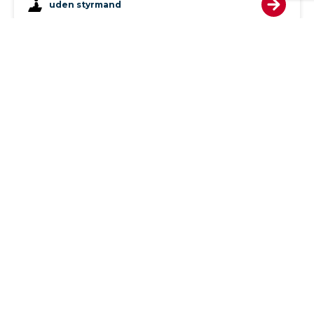
uden styrmand
Training
Træning 1x Singel BBG
let
Træningsbåd model BBG