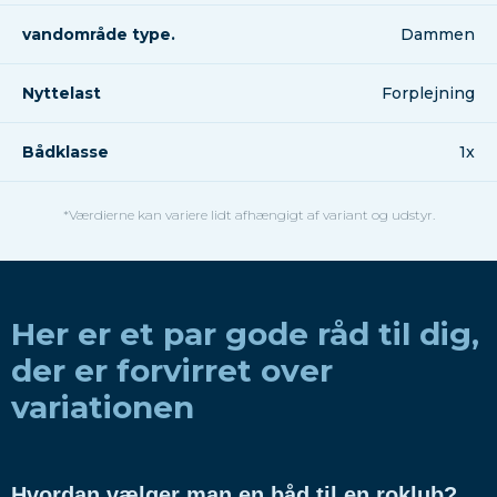
vandområde type.
Dammen
Nyttelast
Forplejning
Bådklasse
1x
*Værdierne kan variere lidt afhængigt af variant og udstyr.
Her er et par gode råd til dig,
der er forvirret over
variationen
Hvordan vælger man en båd til en roklub?