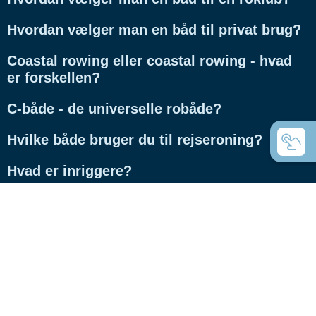
Hvordan vælger man en båd til privat brug?
Coastal rowing eller coastal rowing - hvad
er forskellen?
C-både - de universelle robåde?
Hvilke både bruger du til rejseroning?
Hvad er inriggere?
Hvad er Whitehall rojoller?
Hvad er forskellen på gigs og racerbåde?
Hvad er forskellen på C-fire-skrogene?
RS-C-både med højteknologiske skrog, for
hvem?