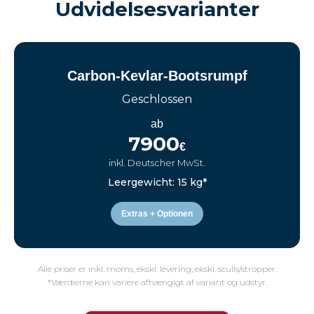
Udvidelsesvarianter
Carbon-Kevlar-Bootsrumpf
Geschlossen
ab
7900
€
inkl. Deutscher MwSt.
Leergewicht: 15 kg*
Extras + Optionen
Alle priser er inkl. moms, ekskl. levering, ekskl. sculls/stropper.
*Værdierne kan variere afhængigt af variant og udstyr.