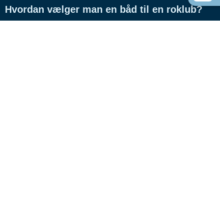
Hvordan vælger man en båd til en roklub?
Hvordan vælger man en båd til privat brug?
Coastal rowing eller coastal rowing - hvad
er forskellen?
C-både - de universelle robåde?
Hvilke både bruger du til rejseroning?
Hvad er inriggere?
Hvad er Whitehall rojoller?
Hvad er forskellen på gigs og racerbåde?
Hvad er forskellen på C-fire-skrogene?
RS-C-både med højteknologiske skrog, for