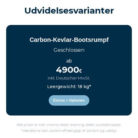
Udvidelsesvarianter
Carbon-Kevlar-Bootsrumpf
Geschlossen
ab
4900
€
inkl. Deutscher MwSt.
Leergewicht: 18 kg*
Extras + Optionen
Alle priser er inkl. moms, ekskl. levering, ekskl. sculls/stropper.
*Værdierne kan variere afhængigt af variant og udstyr.