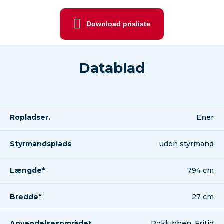
Download prisliste
Datablad
Ropladser.
Ener
Styrmandsplads
uden styrmand
Længde*
794 cm
Bredde*
27 cm
Anvendelsesområdet.
Roklubben, Fritid