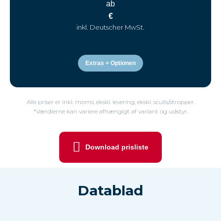
ab
€
inkl. Deutscher MwSt.
Extras + Optionen
Alle priser er inkl. moms, ekskl. levering, ekskl. sculls/stropper.
*Værdierne kan variere afhængigt af variant og udstyr.
Download prisliste
Datablad