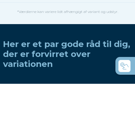
*Værdierne kan variere lidt afhængigt af variant og udstyr.
Her er et par gode råd til dig,
der er forvirret over
variationen
Hvordan vælger man en båd til en roklub?
Hvordan vælger man en båd til privat brug?
Coastal rowing eller coastal rowing - hvad
er forskellen?
C-både - de universelle robåde?