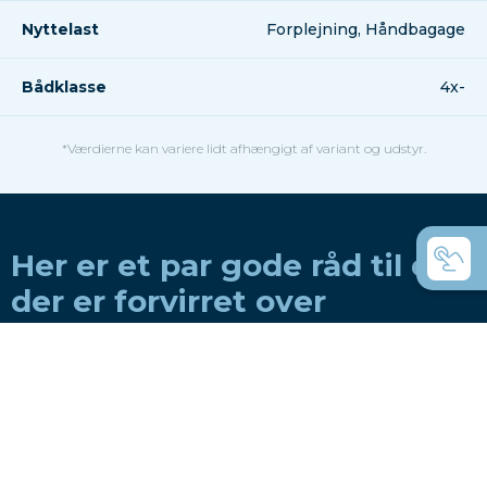
Nyttelast
Forplejning, Håndbagage
Bådklasse
4x-
*Værdierne kan variere lidt afhængigt af variant og udstyr.
Her er et par gode råd til dig,
der er forvirret over
variationen
Hvordan vælger man en båd til en roklub?
Hvordan vælger man en båd til privat brug?