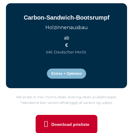
Carbon-Sandwich-Bootsrumpf
Holzinnenausbau
ab
€
inkl. Deutscher MwSt.
Extras + Optionen
Alle priser er inkl. moms, ekskl. levering, ekskl. sculls/stropper.
*Værdierne kan variere afhængigt af variant og udstyr.
Download prisliste