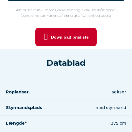
Alle priser er inkl. moms, ekskl. levering, ekskl. sculls/stropper.
*Værdierne kan variere afhængigt af variant og udstyr.
Download prisliste
Datablad
Ropladser.
sekser
Styrmandsplads
med styrmand
Længde*
1375 cm