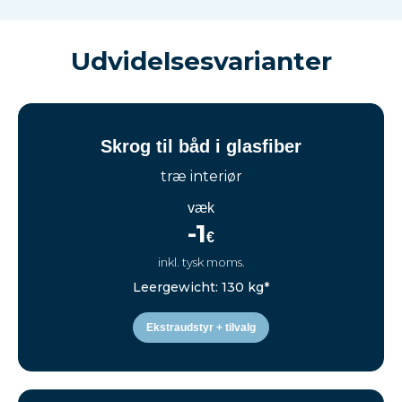
Udvidelsesvarianter
Skrog til båd i glasfiber
træ interiør
væk
-1
€
inkl. tysk moms.
Leergewicht: 130 kg*
Ekstraudstyr + tilvalg