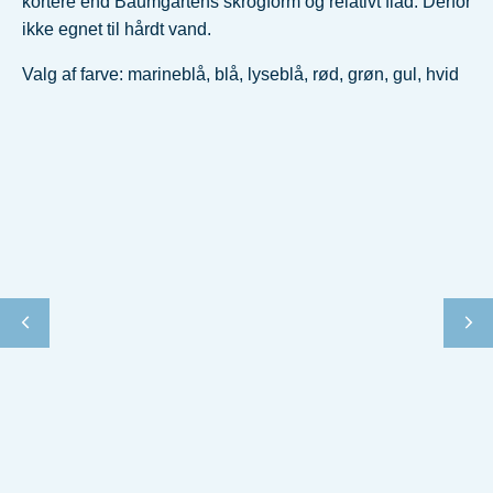
kortere end Baumgartens skrogform og relativt flad. Derfor
ikke egnet til hårdt vand.
Valg af farve: marineblå, blå, lyseblå, rød, grøn, gul, hvid