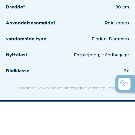
Bredde*
80 cm
Anvendelsesområdet.
Roklubben
vandområde type.
Floden, Dammen
Nyttelast
Forplejning, Håndbagage
Bådklasse
6+
*Værdierne kan variere lidt afhængigt af variant og udstyr.
Her er et par gode råd til dig,
der er forvirret over