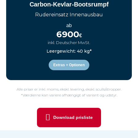
Carbon-Kevlar-Bootsrumpf
Rudereinsatz Innenausbau
ab
6900
€
inkl. Deutscher MwSt.
Leergewicht: 40 kg*
Extras + Optionen
Alle priser er inkl. moms, ekskl. levering, ekskl. sculls/stropper.
*Værdierne kan variere afhængigt af variant og udstyr.
Download prisliste