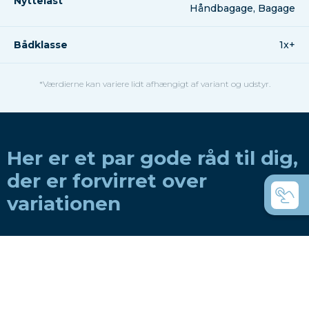
Nyttelast
Håndbagage, Bagage
Bådklasse
1x+
*Værdierne kan variere lidt afhængigt af variant og udstyr.
Her er et par gode råd til dig,
der er forvirret over
variationen
Hvordan vælger man en båd til en roklub?
Hvordan vælger man en båd til privat brug?