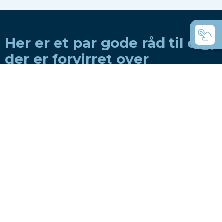
Her er et par gode råd til dig,
der er forvirret over
variationen
Hvordan vælger man en båd til en roklub?
Hvordan vælger man en båd til privat brug?
Coastal rowing eller coastal rowing - hvad
er forskellen?
C-både - de universelle robåde?
Hvilke både bruger du til rejseroning?