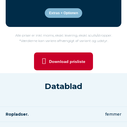
Extras + Optionen
Alle priser er inkl. moms, ekskl. levering, ekskl. sculls/stropper.
*Værdierne kan variere afhængigt af variant og udstyr.
Download prisliste
Datablad
Ropladser.
femmer