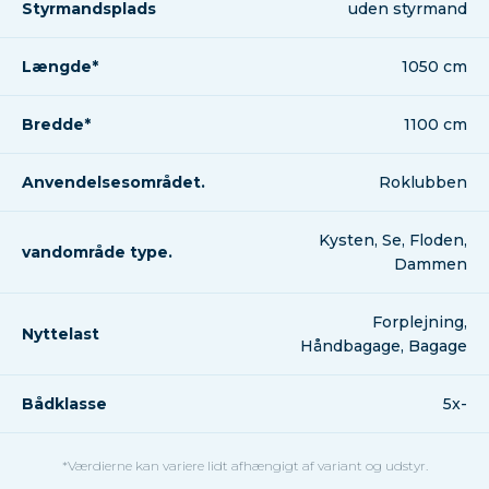
Styrmandsplads
uden styrmand
Længde*
1050 cm
Bredde*
1100 cm
Anvendelsesområdet.
Roklubben
Kysten, Se, Floden,
vandområde type.
Dammen
Forplejning,
Nyttelast
Håndbagage, Bagage
Bådklasse
5x-
*Værdierne kan variere lidt afhængigt af variant og udstyr.