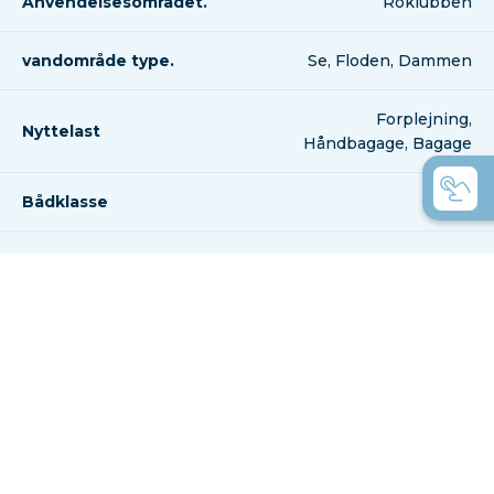
Anvendelsesområdet.
Roklubben
vandområde type.
Se, Floden, Dammen
Forplejning,
Nyttelast
Håndbagage, Bagage
Bådklasse
2x+
*Værdierne kan variere lidt afhængigt af variant og udstyr.
Her er et par gode råd til dig,
der er forvirret over
variationen