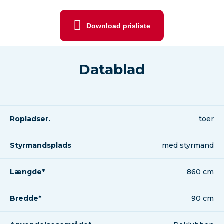
Download prisliste
Datablad
Ropladser.
toer
Styrmandsplads
med styrmand
Længde*
860 cm
Bredde*
90 cm