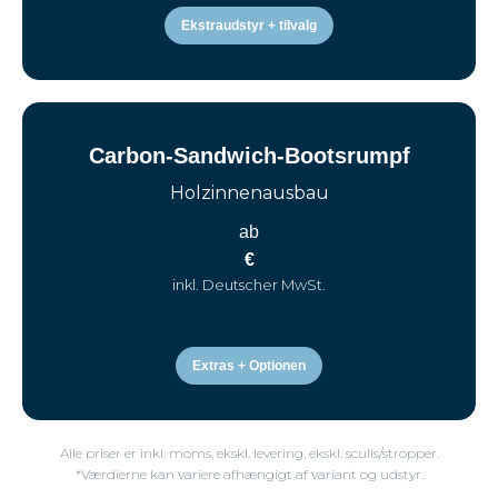
Ekstraudstyr + tilvalg
Carbon-Sandwich-Bootsrumpf
Holzinnenausbau
ab
€
inkl. Deutscher MwSt.
Extras + Optionen
Alle priser er inkl. moms, ekskl. levering, ekskl. sculls/stropper.
*Værdierne kan variere afhængigt af variant og udstyr.