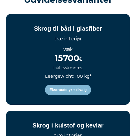
Skrog til båd i glasfiber
træ interiør
væk
15700
€
inkl. tysk moms.
Leergewicht: 100 kg*
Ekstraudstyr + tilvalg
Skrog i kulstof og kevlar
træ interiør