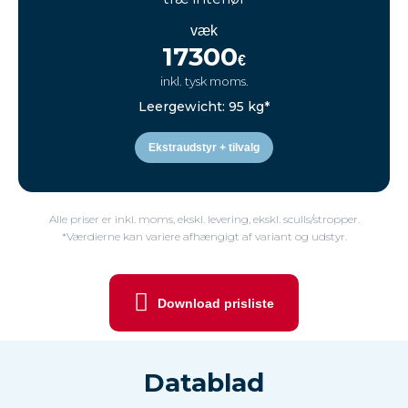
væk
17300
€
inkl. tysk moms.
Leergewicht: 95 kg*
Ekstraudstyr + tilvalg
Alle priser er inkl. moms, ekskl. levering, ekskl. sculls/stropper.
*Værdierne kan variere afhængigt af variant og udstyr.
Download prisliste
Datablad