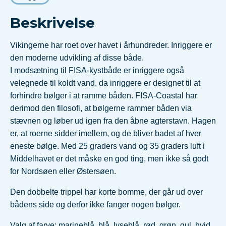
Beskrivelse
Vikingerne har roet over havet i århundreder. Inriggere er
den moderne udvikling af disse både.
I modsætning til FISA-kystbåde er inriggere også
velegnede til koldt vand, da inriggere er designet til at
forhindre bølger i at ramme båden. FISA-Coastal har
derimod den filosofi, at bølgerne rammer båden via
stævnen og løber ud igen fra den åbne agterstavn. Hagen
er, at roerne sidder imellem, og de bliver badet af hver
eneste bølge. Med 25 graders vand og 35 graders luft i
Middelhavet er det måske en god ting, men ikke så godt
for Nordsøen eller Østersøen.
Den dobbelte trippel har korte bomme, der går ud over
bådens side og derfor ikke fanger nogen bølger.
Valg af farve: marineblå, blå, lyseblå, rød, grøn, gul, hvid