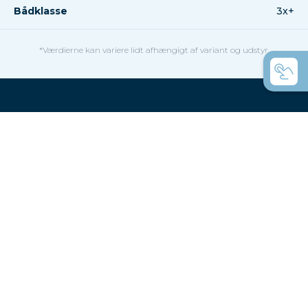
Bådklasse
3x+
*Værdierne kan variere lidt afhængigt af variant og udstyr.
Her er et par gode råd til dig,
der er forvirret over
variationen
Hvordan vælger man en båd til en roklub?
Hvordan vælger man en båd til privat brug?
Coastal rowing eller coastal rowing - hvad
er forskellen?