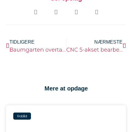
TIDLIGERE
NÆRMESTE
Baumgarten overtager bådformerne fra BBG
CNC 5-akset bearbejdningscenter er klar til brug
Mere at opdage
Robåd