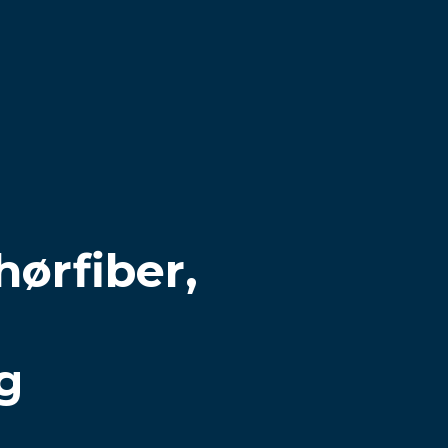
hørfiber,
g