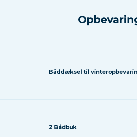
Opbevaring
Båddæksel til vinteropbevari
2 Bådbuk