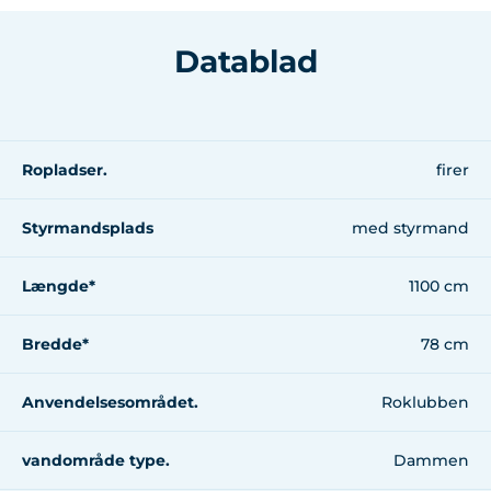
Datablad
Ropladser.
firer
Styrmandsplads
med styrmand
Længde*
1100 cm
Bredde*
78 cm
Anvendelsesområdet.
Roklubben
vandområde type.
Dammen