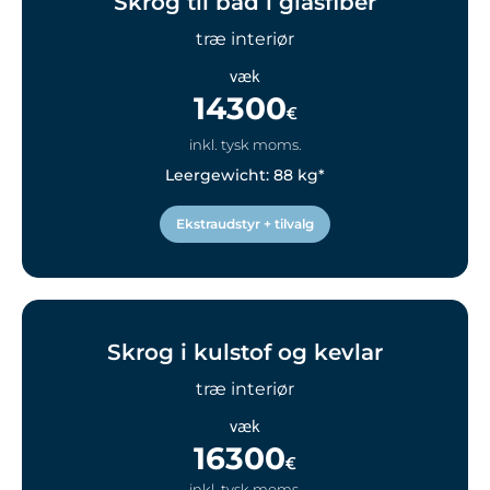
Skrog til båd i glasfiber
træ interiør
væk
14300
€
inkl. tysk moms.
Leergewicht: 88 kg*
Ekstraudstyr + tilvalg
Skrog i kulstof og kevlar
træ interiør
væk
16300
€
inkl. tysk moms.