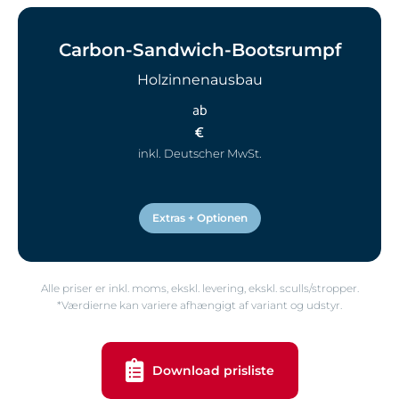
Carbon-Sandwich-Bootsrumpf
Holzinnenausbau
ab
€
inkl. Deutscher MwSt.
Extras + Optionen
Alle priser er inkl. moms, ekskl. levering, ekskl. sculls/stropper.
*Værdierne kan variere afhængigt af variant og udstyr.
Download prisliste