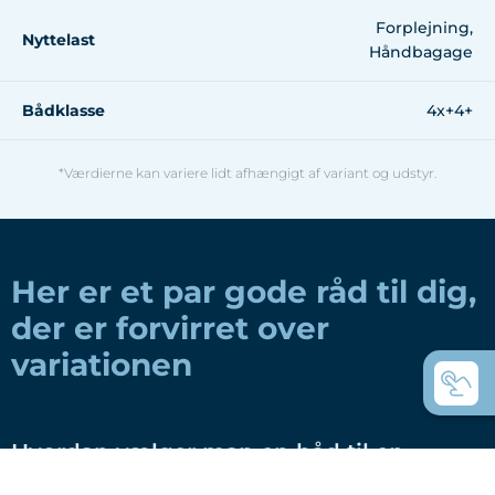
Forplejning,
Nyttelast
Håndbagage
Bådklasse
4x+4+
*Værdierne kan variere lidt afhængigt af variant og udstyr.
Her er et par gode råd til dig,
der er forvirret over
variationen
Hvordan vælger man en båd til en
roklub?