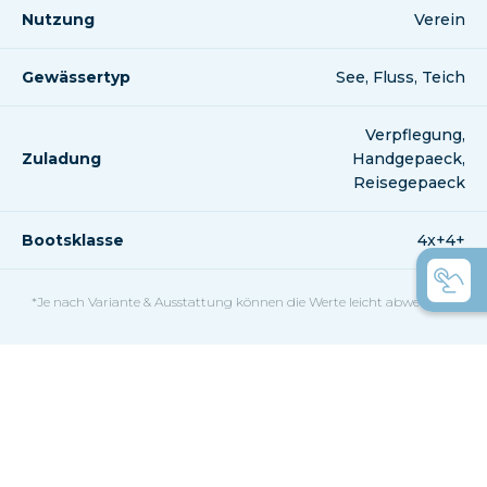
Nutzung
Verein
Gewässertyp
See, Fluss, Teich
Verpflegung,
Zuladung
Handgepaeck,
Reisegepaeck
Bootsklasse
4x+4+
*Je nach Variante & Ausstattung können die Werte leicht abweichen.
Von der Vielfalt
verwirrt?