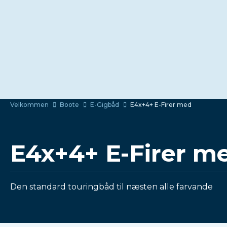
Velkommen
Boote
E-Gigbåd
E4x+4+ E-Firer med
E4x+4+ E-Firer m
Den standard touringbåd til næsten alle farvande