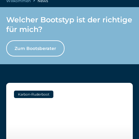
Willkommen
News
Welcher Bootstyp ist der richtige
für mich?
Zum Bootsberater
Karbon-Ruderboot