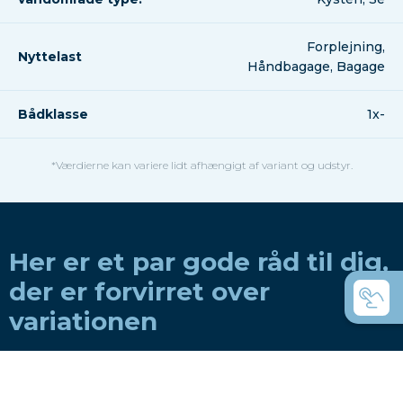
Forplejning,
Nyttelast
Håndbagage, Bagage
Bådklasse
1x-
*Værdierne kan variere lidt afhængigt af variant og udstyr.
Her er et par gode råd til dig,
der er forvirret over
variationen
Hvordan vælger man en båd til en roklub?