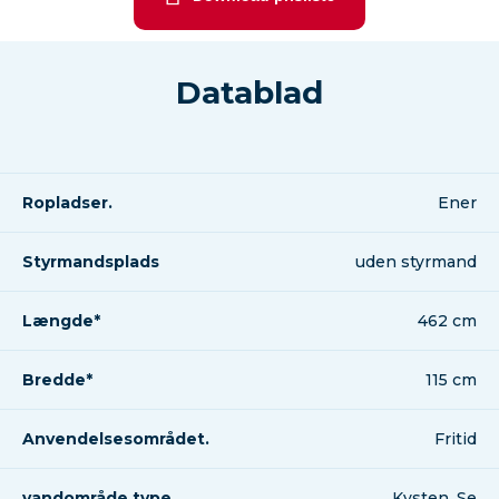
Datablad
Ropladser.
Ener
Styrmandsplads
uden styrmand
Længde*
462 cm
Bredde*
115 cm
Anvendelsesområdet.
Fritid
vandområde type.
Kysten, Se