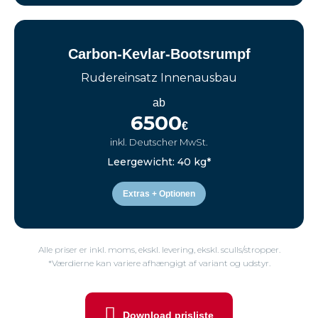
Carbon-Kevlar-Bootsrumpf
Rudereinsatz Innenausbau
ab
6500
€
inkl. Deutscher MwSt.
Leergewicht: 40 kg*
Extras + Optionen
Alle priser er inkl. moms, ekskl. levering, ekskl. sculls/stropper.
*Værdierne kan variere afhængigt af variant og udstyr.
Download prisliste