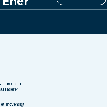
r Ener
alt umulig at
passagerer
et indvendigt