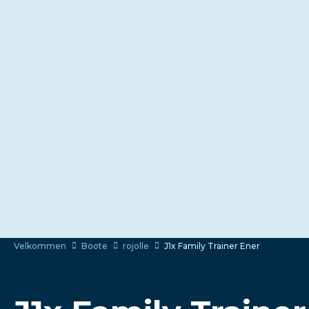
Velkommen
Boote
rojolle
J1x Family Trainer Ener