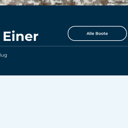
 Einer
Alle Boote
lug