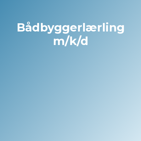
Bådbyggerlærling
m/k/d