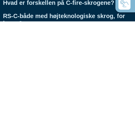
Hvad er forskellen på C-fire-skrogene?
RS-C-både med højteknologiske skrog, for
hvem?
Velkommen
Virksomhed
Karriere
Kontakt
Bådtyper
Bådrådgiver