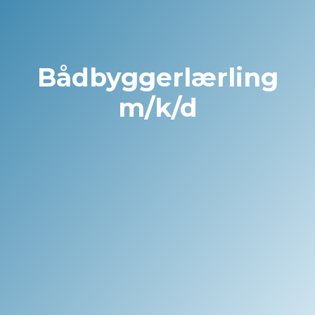
Bådbyggerlærling
m/k/d