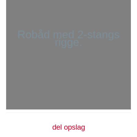
Robåd med 2-stangs
rigge.
del opslag