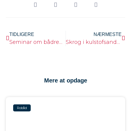
TIDLIGERE
NÆRMESTE
Seminar om bådreparationer 2026
Skrog i kulstofsandwich med overbygning i træ
Mere at opdage
Robåd