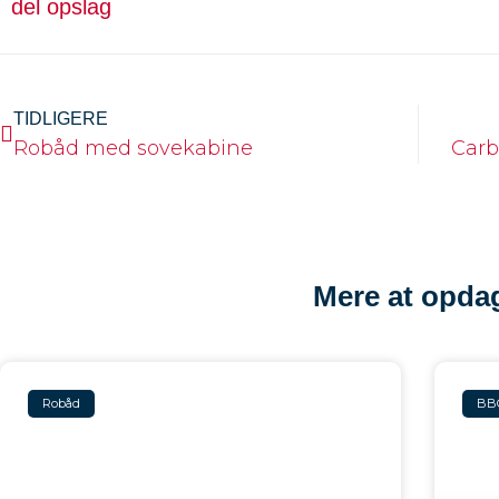
del opslag
TIDLIGERE
Robåd med sovekabine
Carb
Mere at opda
Robåd
BB