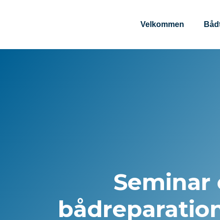
content
Velkommen
Båd
Seminar
bådreparatio