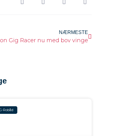
NÆRMESTE
on Gig Racer nu med bov vinge
ge
G-Robåd