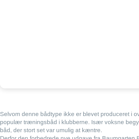
Selvom denne bådtype ikke er blevet produceret i ov
populær træningsbåd i klubberne. Især voksne begynd
båd, der stort set var umulig at kæntre.
Derfor den forbedrede nye udgave fra Baumgarten 