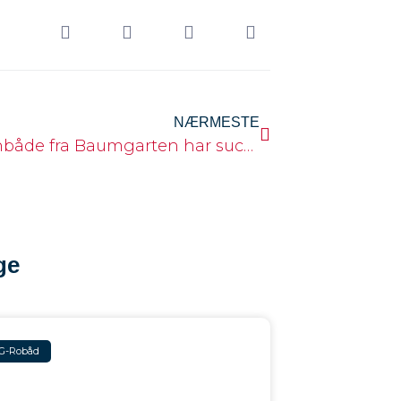
NÆRMESTE
Maratonbåde fra Baumgarten har succes
ge
G-Robåd