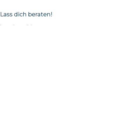
Lass dich beraten!
in wenigen Klicks
Zum Bootsberater
Von der Vielfalt
verwirrt?
Hier sind eine paar
Hilfestellungen.
Wie wählt man ein Boot für einen Ruderclub