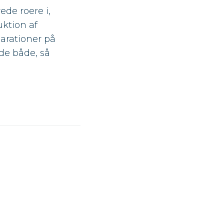
ede roere i,
uktion af
parationer på
de både, så