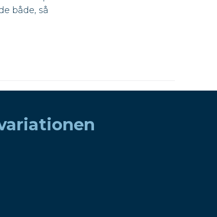
de både, så
 variationen