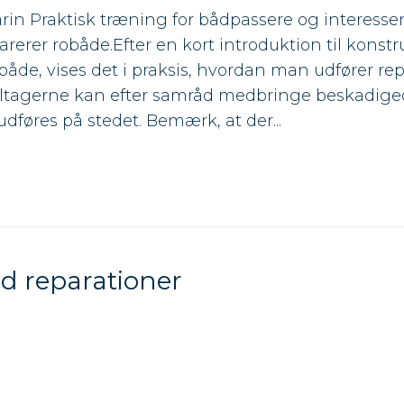
Warin Praktisk træning for bådpassere og interesser
erer robåde.Efter en kort introduktion til konstr
åde, vises det i praksis, hvordan man udfører re
tagerne kan efter samråd medbringe beskadige
dføres på stedet. Bemærk, at der...
d reparationer