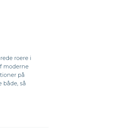
rede roere i
 af moderne
tioner på
 både, så