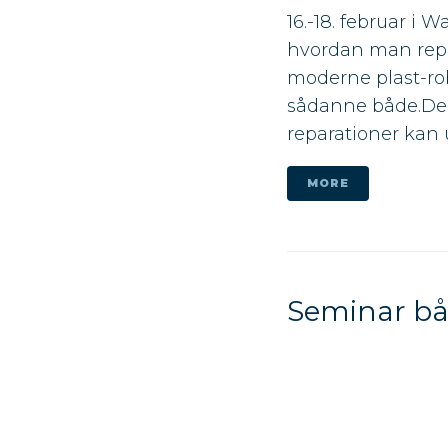
16.-18. februar i 
hvordan man repar
moderne plast-rob
sådanne både.Del
reparationer kan u
MORE
Seminar bå