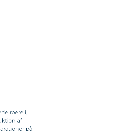
de roere i,
uktion af
parationer på