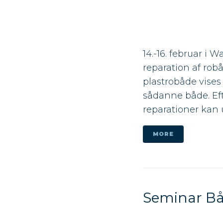
14.-16. februar i 
reparation af rob
plastrobåde vises
sådanne både. Ef
reparationer kan u
MORE
Seminar Bå