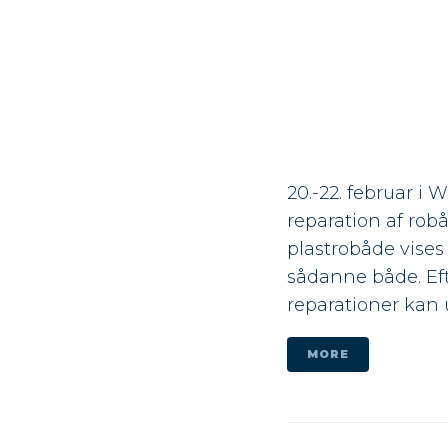
20.-22. februar i 
reparation af rob
plastrobåde vises
sådanne både. Ef
reparationer kan u
MORE