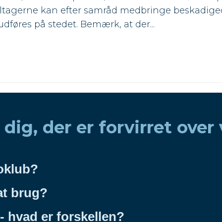
tagerne kan efter samråd medbringe beskadige
dføres på stedet. Bemærk, at der...
 dig, der er forvirret over
oklub?
at brug?
- hvad er forskellen?