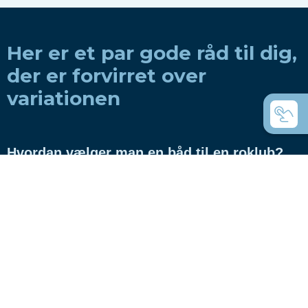
Her er et par gode råd til dig,
der er forvirret over
variationen
Hvordan vælger man en båd til en roklub?
Hvordan vælger man en båd til privat brug?
Coastal rowing eller coastal rowing - hvad
er forskellen?
C-både - de universelle robåde?
Hvilke både bruger du til rejseroning?