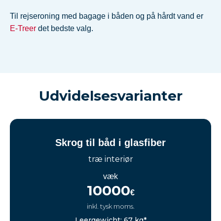
Til rejseroning med bagage i båden og på hårdt vand er
E-Treer
det bedste valg.
Udvidelsesvarianter
Skrog til båd i glasfiber
træ interiør
væk
10000
€
inkl. tysk moms.
Leergewicht: 67 kg*