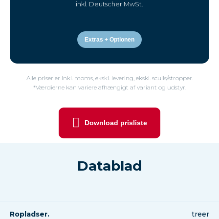
inkl. Deutscher MwSt.
Extras + Optionen
Alle priser er inkl. moms, ekskl. levering, ekskl. sculls/stropper.
*Værdierne kan variere afhængigt af variant og udstyr.
Download prisliste
Datablad
Ropladser.
treer