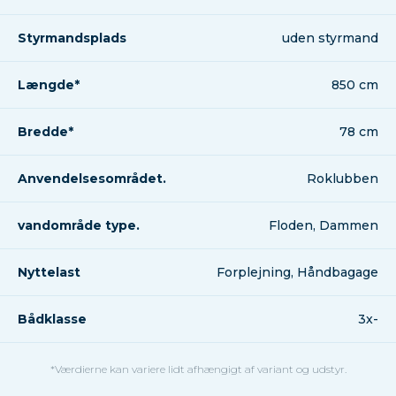
Styrmandsplads
uden styrmand
Længde*
850 cm
Bredde*
78 cm
Anvendelsesområdet.
Roklubben
vandområde type.
Floden, Dammen
Nyttelast
Forplejning, Håndbagage
Bådklasse
3x-
*Værdierne kan variere lidt afhængigt af variant og udstyr.