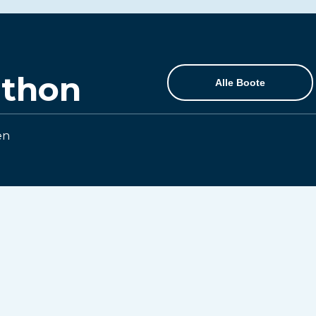
athon
Alle Boote
en