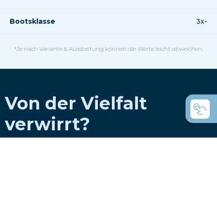
Bootsklasse
3x-
*Je nach Variante & Ausstattung können die Werte leicht abweichen.
Von der Vielfalt
verwirrt?
Hier sind eine paar
Hilfestellungen.
Wie wählt man ein Boot für einen Ruderclub
aus?