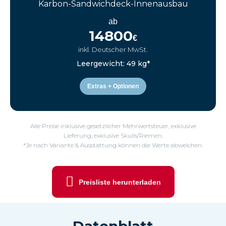
Karbon-Sandwichdeck-Innenausbau
ab
14800
€
inkl. Deutscher MwSt.
Leergewicht: 49 kg*
Extras + Optionen
Alle Preise inklusive gesetzlicher Mehrwertsteuer, exklusive
Lieferung, exklusive Skulls/Riemen.
*Je nach Variante & Ausstattung können die Werte abweichen.
Preisliste herunterladen