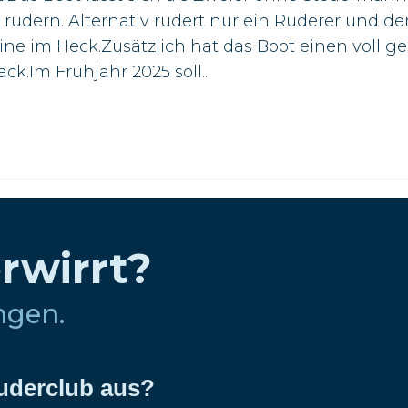
rudern. Alternativ rudert nur ein Ruderer und de
bine im Heck.Zusätzlich hat das Boot einen voll 
k.Im Frühjahr 2025 soll...
erwirrt?
ungen.
Ruderclub aus?