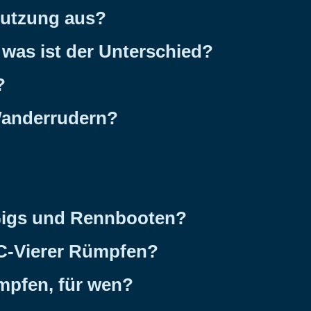
Nutzung aus?
was ist der Unterschied?
?
Wanderrudern?
 Gigs und Rennbooten?
 C-Vierer Rümpfen?
mpfen, für wen?