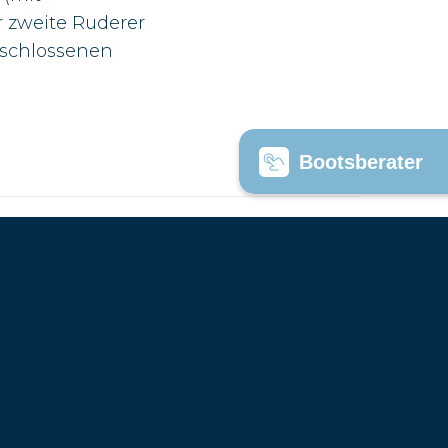
r zweite Ruderer
geschlossenen
Bootsberater