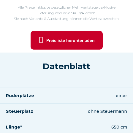
Alle Preise inklusive gesetzlicher Mehrwertsteuer, exklusive
Lieferung, exklusive Skulls/Riemen.
*Je nach Variante & Ausstattung können die Werte abweichen.
Preisliste herunterladen
Datenblatt
Ruderplätze
einer
Steuerplatz
ohne Steuermann
Länge*
650 cm