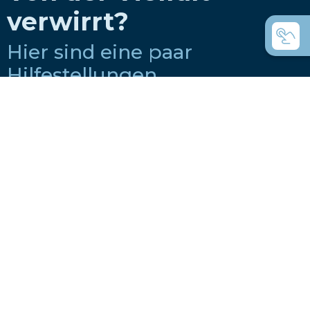
verwirrt?
Hier sind eine paar
Hilfestellungen.
Wie wählt man ein Boot für einen Ruderclub
aus?
Wie wählt man ein Boot für Privat-Nutzung
aus?
Coastal Rowing oder Küstenrudern was ist
der Unterschied?
C-Boote die Universal- Ruderboote?
Welche Boote nimmt man für das