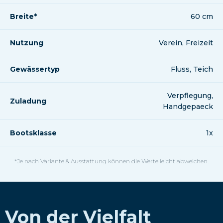
Breite*
60 cm
Nutzung
Verein, Freizeit
Gewässertyp
Fluss, Teich
Verpflegung,
Zuladung
Handgepaeck
Bootsklasse
1x
*Je nach Variante & Ausstattung können die Werte leicht abweichen.
Von der Vielfalt