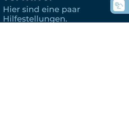
Hier sind eine paar
Hilfestellungen.
Wie wählt man ein Boot für einen
Ruderclub aus?
Wie wählt man ein Boot für Privat-
Nutzung aus?
Coastal Rowing oder Küstenrudern was
ist der Unterschied?
C-Boote die Universal- Ruderboote?
Welche Boote nimmt man für das
Wanderrudern?