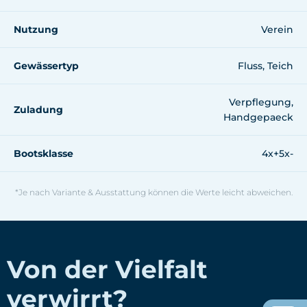
Nutzung
Verein
Gewässertyp
Fluss, Teich
Verpflegung,
Zuladung
Handgepaeck
Bootsklasse
4x+5x-
*Je nach Variante & Ausstattung können die Werte leicht abweichen.
Von der Vielfalt
verwirrt?