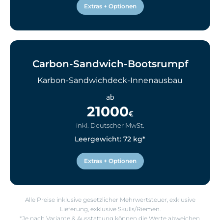
Extras + Optionen
Carbon-Sandwich-Bootsrumpf
Karbon-Sandwichdeck-Innenausbau
ab
21000
€
inkl. Deutscher MwSt.
Leergewicht: 72 kg*
Extras + Optionen
Alle Preise inklusive gesetzlicher Mehrwertsteuer, exklusive
Lieferung, exklusive Skulls/Riemen.
*Je nach Variante & Ausstattung können die Werte abweichen.