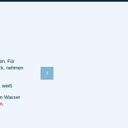
en. Für
ck, nehmen
, weiß
em Wasser
n
.