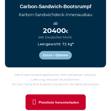
Carbon-Sandwich-Bootsrumpf
Karbon-Sandwichdeck-Innenausbau
ab
20400
€
inkl. Deutscher MwSt.
Leergewicht: 72 kg*
Extras + Optionen
Alle Preise inklusive gesetzlicher Mehrwertsteuer, exklusive
Lieferung, exklusive Skulls/Riemen.
*Je nach Variante & Ausstattung können die Werte abweichen.
Preisliste herunterladen