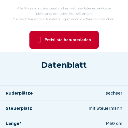
Alle Preise inklusive gesetzlicher Mehrwertsteuer, exklusive
Lieferung, exklusive Skulls/Riemen.
*Je nach Variante & Ausstattung können die Werte abweichen.
Preisliste herunterladen
Datenblatt
Ruderplätze
sechser
Steuerplatz
mit Steuermann
Länge*
1450 cm