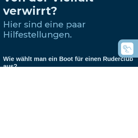
verwirrt?
Hier sind eine paar
Hilfestellungen.
Wie wählt man ein Boot für einen Ruderclub
aus?
Wie wählt man ein Boot für Privat-Nutzung
aus?
Coastal Rowing oder Küstenrudern was ist
der Unterschied?
C-Boote die Universal- Ruderboote?
Welche Boote nimmt man für das