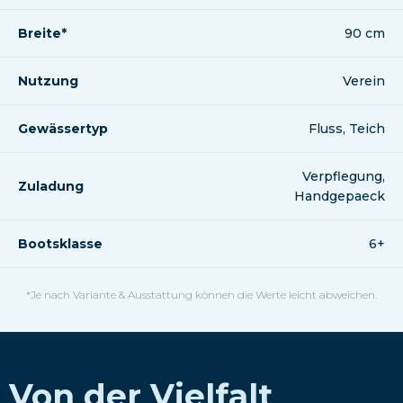
Breite*
90 cm
Nutzung
Verein
Gewässertyp
Fluss, Teich
Verpflegung,
Zuladung
Handgepaeck
Bootsklasse
6+
*Je nach Variante & Ausstattung können die Werte leicht abweichen.
Von der Vielfalt