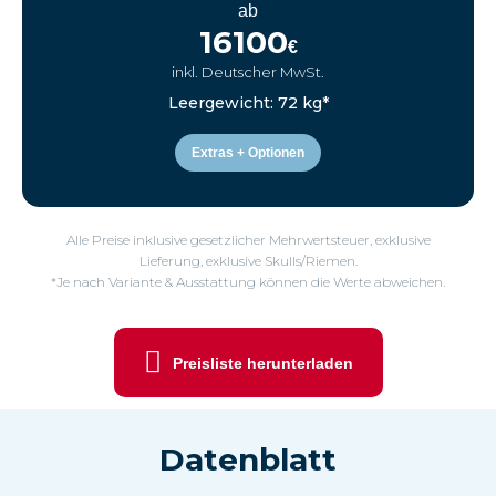
ab
16100
€
inkl. Deutscher MwSt.
Leergewicht: 72 kg*
Extras + Optionen
Alle Preise inklusive gesetzlicher Mehrwertsteuer, exklusive
Lieferung, exklusive Skulls/Riemen.
*Je nach Variante & Ausstattung können die Werte abweichen.
Preisliste herunterladen
Datenblatt