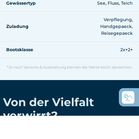
Gewässertyp
See, Fluss, Teich
Verpflegung,
Zuladung
Handgepaeck,
Reisegepaeck
Bootsklasse
2x+2+
*Je nach Variante & Ausstattung können die Werte leicht abweichen.
Von der Vielfalt
verwirrt?
Hier sind eine paar