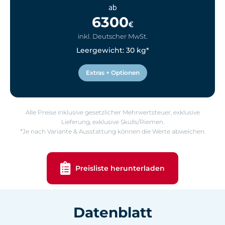
ab
6300
€
inkl. Deutscher MwSt.
Leergewicht: 30 kg*
Extras + Optionen
Alle Preise inklusive gesetzlicher Mehrwertsteuer, exklusive
Lieferung, exklusive Skulls/Riemen.
*Je nach Variante & Ausstattung können die Werte abweichen.
Preisliste herunterladen
Datenblatt