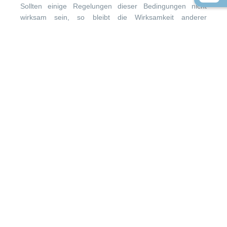
Sollten einige Regelungen dieser Bedingungen nicht
wirksam sein, so bleibt die Wirksamkeit anderer
Bedingungen hiervon unberührt.
Die Vertragsbeziehungen zwischen Firma Baumgarten
Bootsbau und dem Besteller unterliegen ausschließlich
deutschem Recht. Die Aufhebung, Ergänzung oder
sonstige Änderungen des Vertrages bedarf zur
Wirksamkeit der Schriftform.
Für Streitigkeiten mit dem Besteller aus den Verträgen
über Lieferungen und Leistungen ist ausschließlich der
Gerichtsstand Wismar vereinbart. Dies gilt auch für
Wechsel- und Scheckklagen. Die Firma Baumgarten
Bootsbau ist außerdem berechtigt, den Besteller auch an
seinem allgemeinen ordentlichen Gerichtsstand zu
verklagen.