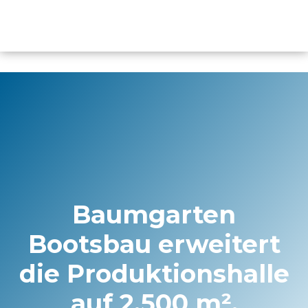
Inhalt
springen
Baumgarten
Bootsbau erweitert
die Produktionshalle
auf 2.500 m².