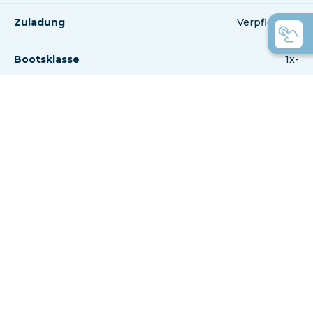
Zuladung
Verpflegung
Bootsklasse
1x-
*Je nach Variante & Ausstattung können die Werte leicht abweichen.
Von der Vielfalt
verwirrt?
Hier sind eine paar
Hilfestellungen.