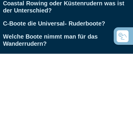
Coastal Rowing oder Küstenrudern was ist
der Unterschied?
C-Boote die Universal- Ruderboote?
Welche Boote nimmt man für das
Wanderrudern?
Was sind Inrigger?
Was sind Whitehall Ruderjollen?
Was ist der Unterschied zwischen Gigs und
Rennbooten?
Was sind die Unterschiede bei den C-Vierer
Rümpfen?
RS-Class C-Boote mit Hightech-Rümpfen,
für wen?