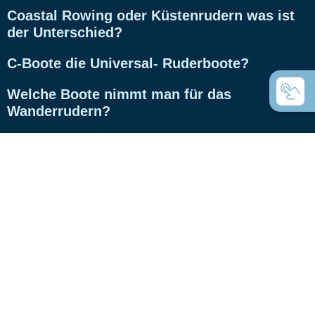
Coastal Rowing oder Küstenrudern was ist
der Unterschied?
C-Boote die Universal- Ruderboote?
Welche Boote nimmt man für das
Wanderrudern?
Was sind Inrigger?
Was sind Whitehall Ruderjollen?
Was ist der Unterschied zwischen Gigs und
Rennbooten?
Was sind die Unterschiede bei den C-Vierer
Rümpfen?
RS-Class C-Boote mit Hightech-Rümpfen,