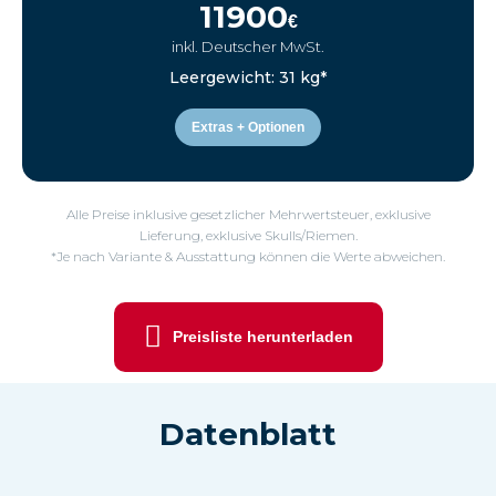
11900
€
inkl. Deutscher MwSt.
Leergewicht: 31 kg*
Extras + Optionen
Alle Preise inklusive gesetzlicher Mehrwertsteuer, exklusive
Lieferung, exklusive Skulls/Riemen.
*Je nach Variante & Ausstattung können die Werte abweichen.
Preisliste herunterladen
Datenblatt